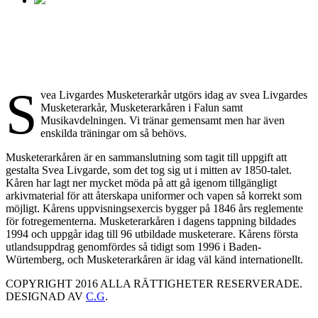
Organisation
S
vea Livgardes Musketerarkår utgörs idag av svea Livgardes
Musketerarkår, Musketerarkåren i Falun samt
Musikavdelningen. Vi tränar gemensamt men har även
enskilda träningar om så behövs.
Musketerarkåren är en sammanslutning som tagit till uppgift att
gestalta Svea Livgarde, som det tog sig ut i mitten av 1850-talet.
Kåren har lagt ner mycket möda på att gå igenom tillgängligt
arkivmaterial för att återskapa uniformer och vapen så korrekt som
möjligt. Kårens uppvisningsexercis bygger på 1846 års reglemente
för fotregementerna. Musketerarkåren i dagens tappning bildades
1994 och uppgår idag till 96 utbildade musketerare. Kårens första
utlandsuppdrag genomfördes så tidigt som 1996 i Baden-
Würtemberg, och Musketerarkåren är idag väl känd internationellt.
COPYRIGHT 2016 ALLA RÄTTIGHETER RESERVERADE.
DESIGNAD AV
C.G
.